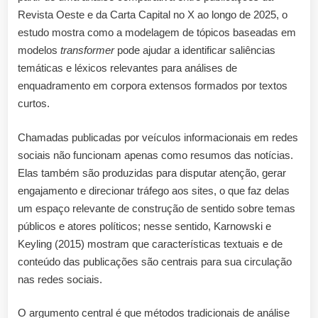
Comunicaçã
Revista Oeste e da Carta Capital no X ao longo de 2025, o
Política:
estudo mostra como a modelagem de tópicos baseadas em
uma
modelos
transformer
pode ajudar a identificar saliências
análise
temáticas e léxicos relevantes para análises de
comparativa
entre
enquadramento em corpora extensos formados por textos
Revista
curtos.
Oeste
e
Chamadas publicadas por veículos informacionais em redes
Carta
sociais não funcionam apenas como resumos das notícias.
Capital
Elas também são produzidas para disputar atenção, gerar
no
X
engajamento e direcionar tráfego aos sites, o que faz delas
no
um espaço relevante de construção de sentido sobre temas
ano
públicos e atores políticos; nesse sentido, Karnowski e
de
Keyling (2015) mostram que características textuais e de
2025
conteúdo das publicações são centrais para sua circulação
nas redes sociais.
O argumento central é que métodos tradicionais de análise