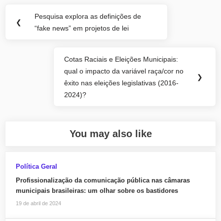
Navegação
Pesquisa explora as definições de
Previous
❮
de
“fake news” em projetos de lei
Post:
Post
Cotas Raciais e Eleições Municipais:
Next
qual o impacto da variável raça/cor no
Post:
❯
êxito nas eleições legislativas (2016-
2024)?
You may also like
Política Geral
Profissionalização da comunicação pública nas câmaras
municipais brasileiras: um olhar sobre os bastidores
19 de abril de 2024