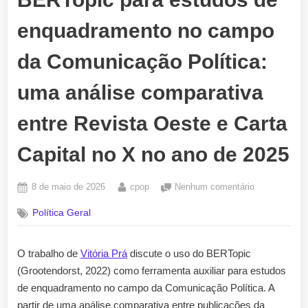
enquadramento no campo
da Comunicação Política:
uma análise comparativa
entre Revista Oeste e Carta
Capital no X no ano de 2025
Posted
By
em
8 de maio de 2026
cpop
Nenhum comentário
on
BERTopic
Política Geral
para
estudos
de
O trabalho de
Vitória Prá
discute o uso do BERTopic
enquadramen
(Grootendorst, 2022) como ferramenta auxiliar para estudos
no
campo
de enquadramento no campo da Comunicação Política. A
da
partir de uma análise comparativa entre publicações da