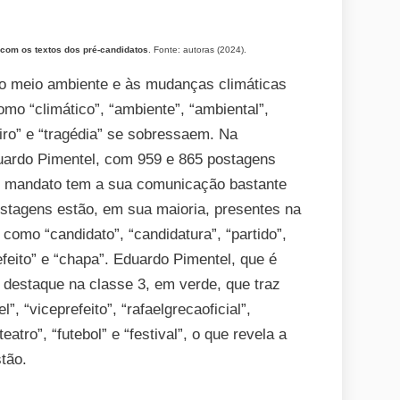
 com os textos dos pré-candidatos
. Fonte: autoras (2024).
ao meio ambiente e às mudanças climáticas
mo “climático”, “ambiente”, “ambiental”,
iro” e “tragédia” se sobressaem. Na
ardo Pimentel, com 959 e 865 postagens
m mandato tem a sua comunicação bastante
ostagens estão, em sua maioria, presentes na
como “candidato”, “candidatura”, “partido”,
refeito” e “chapa”. Eduardo Pimentel, que é
m destaque na classe 3, em verde, que traz
 “viceprefeito”, “rafaelgrecaoficial”,
eatro”, “futebol” e “festival”, o que revela a
tão.