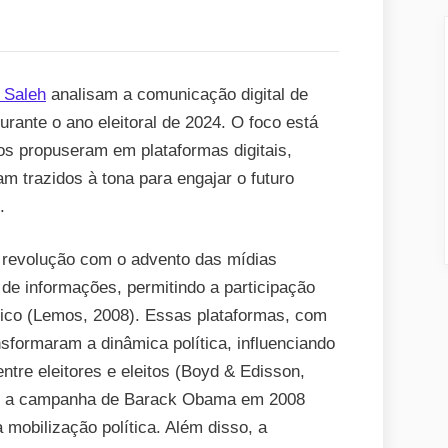
ELEIÇÕES
PARA
O
CARGO
 Saleh
analisam a comunicação digital de
DE
durante o ano eleitoral de 2024. O foco está
PREFEITO
s propuseram em plataformas digitais,
DE
 trazidos à tona para engajar o futuro
CURITIBA-
.
PR:
ANÁLISE
 revolução com o advento das mídias
DOS
de informações, permitindo a participação
POSICIONAMENTOS
lico (Lemos, 2008). Essas plataformas, com
DOS
nsformaram a dinâmica política, influenciando
PRÉ-
tre eleitores e eleitos (Boyd & Edisson,
CANDIDATOS
o a campanha de Barack Obama em 2008
NAS
mobilização política. Além disso, a
REDES