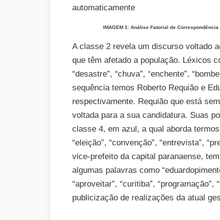
IMAGEM 1
:
Análise Fatorial de Correspondência
A classe 2 revela um discurso voltado 
que têm afetado a população. Léxicos co
“desastre”, “chuva”, “enchente”, “bombe
sequência temos Roberto Requião e Edu
respectivamente. Requião que está se
voltada para a sua candidatura. Suas p
classe 4, em azul, a qual aborda termos 
“eleição”, “convenção”, “entrevista”, “p
vice-prefeito da capital paranaense, te
algumas palavras como “eduardopimentel”,
“aproveitar”, “curitiba”, “programação”, “t
publicização de realizações da atual ges