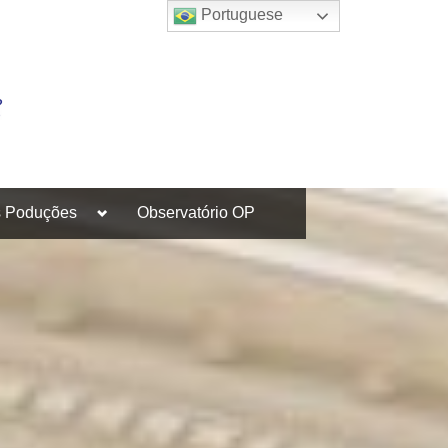
Portuguese
Toggle
s Poduções
Observatório OP
sub-
menu