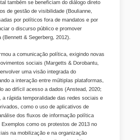
l também se beneficiam do diálogo direto
SOCIAIS
s de gestão de visibilidade (Boulianne,
DURANTE
adas por políticos fora de mandatos e por
O
ciar o discurso público e promover
ANO
 (Bennett & Segerberg, 2012).
DE
2024
formou a comunicação política, exigindo novas
 movimentos sociais (Margetts & Dorobantu,
senvolver uma visão integrada do
do a interação entre múltiplas plataformas,
 ao difícil acesso a dados (Anstead, 2020;
 a rápida temporalidade das redes sociais e
privados, como o uso de aplicativos de
álise dos fluxos de informação política
. Exemplos como os protestos de 2013 no
iais na mobilização e na organização