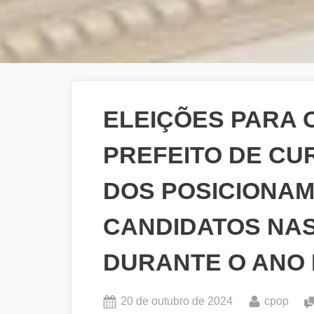
ELEIÇÕES PARA 
PREFEITO DE CUR
DOS POSICIONAM
CANDIDATOS NAS
DURANTE O ANO 
Posted
By
20 de outubro de 2024
cpop