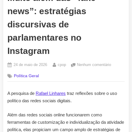
news”: estratégias
discursivas de
parlamentares no
Instagram
Posted
By
em
24 de maio de 2026
cpop
Nenhum comentário
on
Muito
Política Geral
além
das
“fake
A pesquisa de
Rafael Linhares
traz reflexões sobre o uso
news”:
político das redes sociais digitais.
estratégias
discursivas
de
Além das redes sociais online funcionarem como
parlamentar
ferramentas de customização e individualização da atividade
no
política, elas propiciam um campo amplo de estratégias de