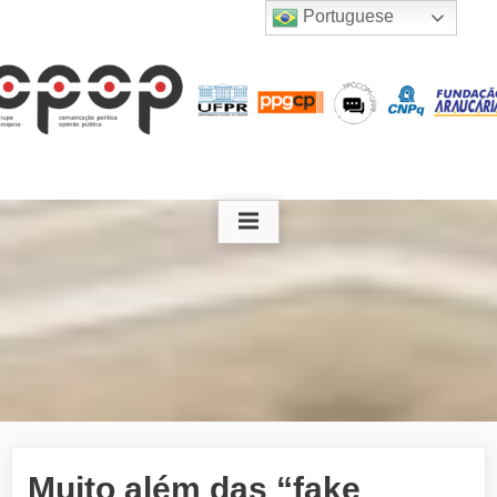
Skip
Portuguese
to
content
Muito além das “fake