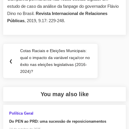
estudo de caso da análise da fanpage do governador Flávio
Dino no Brasil.
Revista Internacional de Relaciones
Públicas
, 2019, 9.17: 229-248.
Navegação
Cotas Raciais e Eleições Municipais:
Previous
de
qual o impacto da variável raça/cor no
Post:
❮
êxito nas eleições legislativas (2016-
Post
2024)?
You may also like
Política Geral
Do PEN ao PRD: uma sucessão de reposicionamentos
14 de outubro de 2025