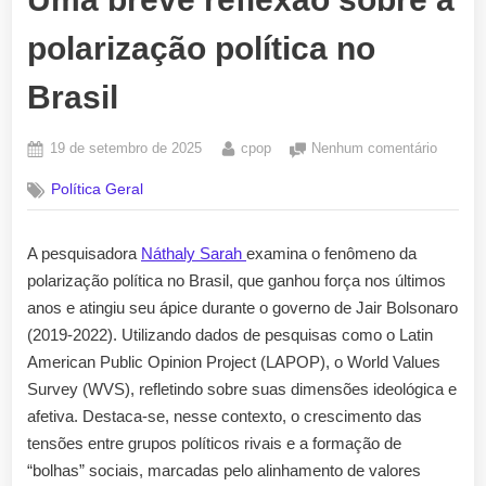
polarização política no
Brasil
Posted
By
em
19 de setembro de 2025
cpop
Nenhum comentário
on
Uma
Política Geral
breve
reflexã
sobre
A pesquisadora
Náthaly Sarah
examina o fenômeno da
a
polarização política no Brasil, que ganhou força nos últimos
polariz
política
anos e atingiu seu ápice durante o governo de Jair Bolsonaro
no
(2019-2022). Utilizando dados de pesquisas como o Latin
Brasil
American Public Opinion Project (LAPOP), o World Values
Survey (WVS), refletindo sobre suas dimensões ideológica e
afetiva. Destaca-se, nesse contexto, o crescimento das
tensões entre grupos políticos rivais e a formação de
“bolhas” sociais, marcadas pelo alinhamento de valores