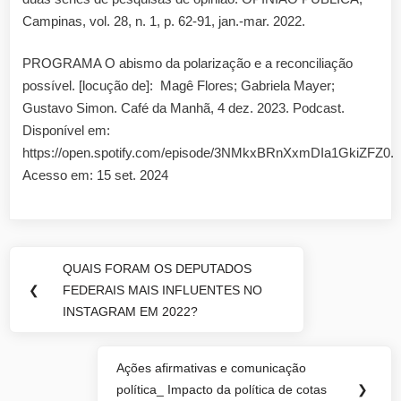
Campinas, vol. 28, n. 1, p. 62-91, jan.-mar. 2022.
PROGRAMA O abismo da polarização e a reconciliação
possível. [locução de]: Magê Flores; Gabriela Mayer;
Gustavo Simon. Café da Manhã, 4 dez. 2023. Podcast.
Disponível em:
https://open.spotify.com/episode/3NMkxBRnXxmDIa1GkiZFZ0.
Acesso em: 15 set. 2024
Navegação
QUAIS FORAM OS DEPUTADOS
Previous
de
❮
FEDERAIS MAIS INFLUENTES NO
Post:
INSTAGRAM EM 2022?
Post
Ações afirmativas e comunicação
Next
política_ Impacto da política de cotas
❯
Post: