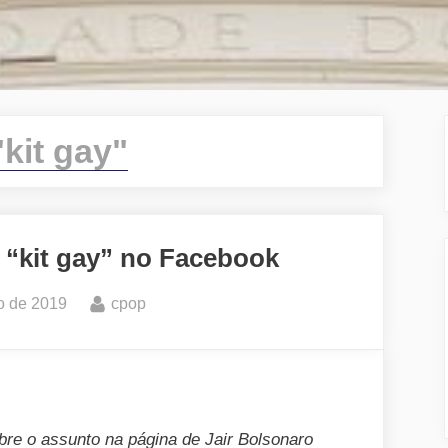
"kit gay"
 “kit gay” no Facebook
By
o de 2019
cpop
re o assunto na página de Jair Bolsonaro