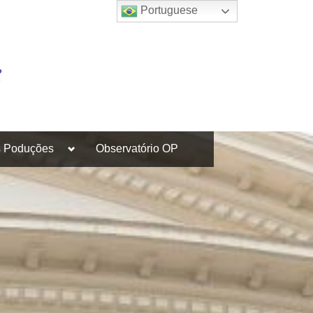
Portuguese
Toggle
s Poduções
Observatório OP
sub-
menu