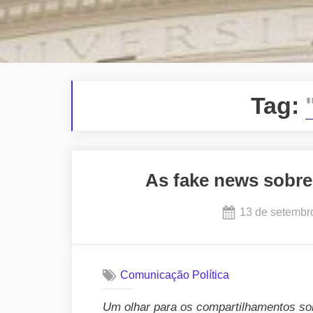
Tag:
As fake news sobre
Posted
13 de setembr
on
Comunicação Política
Um olhar para os compartilhamentos sob