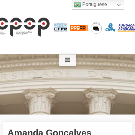
Skip
Portuguese
to
content
Amanda Gonçalves