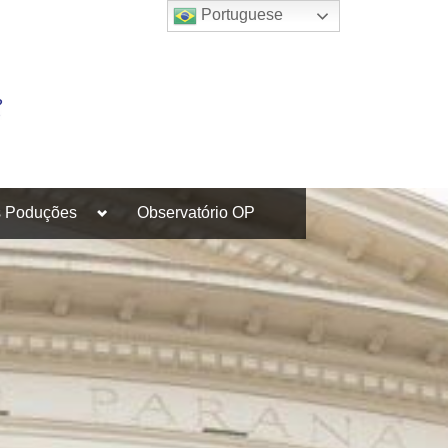
Portuguese
Toggle
s Poduções
Observatório OP
sub-
menu