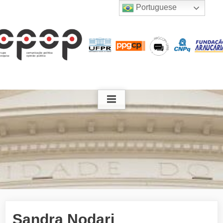
Skip
Portuguese
to
content
Sandra Nodari