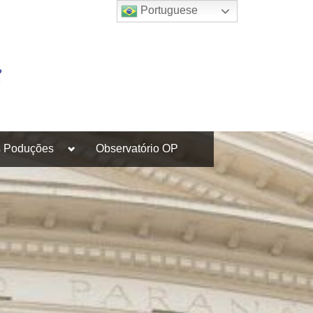
Portuguese
Toggle
s Poduções
Observatório OP
sub-
menu