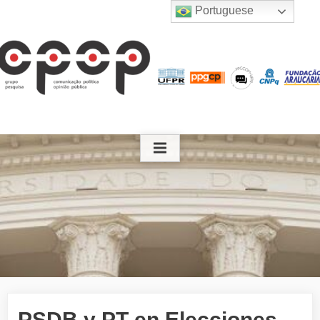
Skip
Portuguese
to
content
PSDB y PT en Elecciones