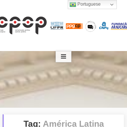
Skip
Portuguese
to
content
Tag:
América Latina