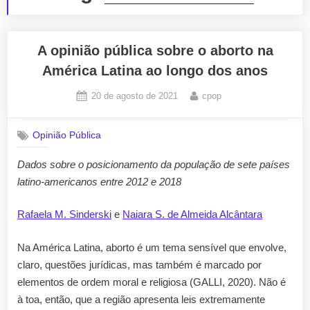
A opinião pública sobre o aborto na
América Latina ao longo dos anos
Posted
By
20 de agosto de 2021
cpop
on
Opinião Pública
Dados sobre o posicionamento da população de sete países
latino-americanos entre 2012 e 2018
Rafaela M. Sinderski
e
Naiara S. de Almeida Alcântara
Na América Latina, aborto é um tema sensível que envolve,
claro, questões jurídicas, mas também é marcado por
elementos de ordem moral e religiosa (GALLI, 2020). Não é
à toa, então, que a região apresenta leis extremamente