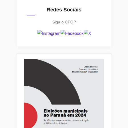
América
Redes Sociais
Latina
ao
Siga o CPOP
longo
dos
anos”