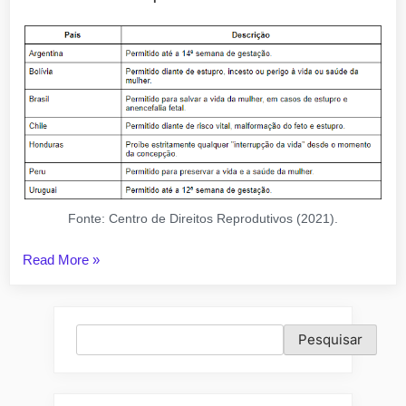
Fonte: Centro de Direitos Reprodutivos (2021).
“A
Read More
»
opinião
pública
sobre
Pesquisar
Pesquisar
o
aborto
na