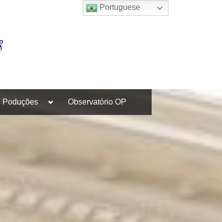
Portuguese
Toggle
s Poduções
Observatório OP
sub-
menu