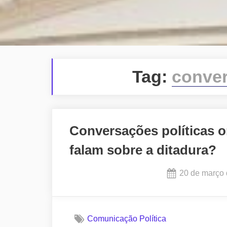
Tag:
conver
Conversações políticas on
falam sobre a ditadura?
Posted
20 de março
on
Comunicação Política