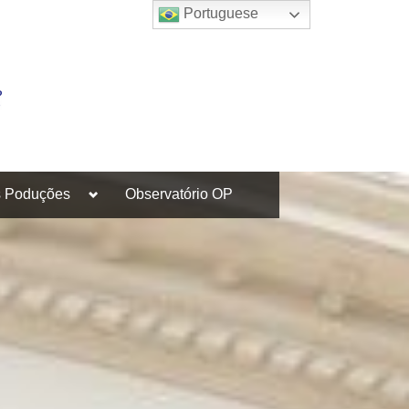
Portuguese
Toggle
s Poduções
Observatório OP
sub-
menu