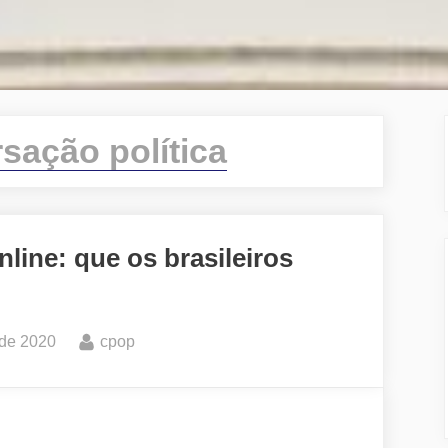
sação política
line: que os brasileiros
By
 de 2020
cpop