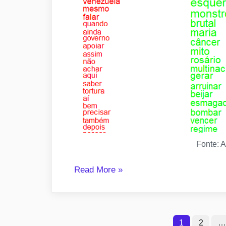
Fonte: A
“Conversações
Read More
»
políticas
online:
que
Paginação
1
2
…
os