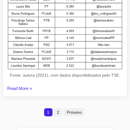
Fonte: autora (2021), com dados disponibilizados pelo TSE.
“O
Read More
»
uso
do
Paginação
Twitter
1
2
Próximo
pelas
de
vereadoras