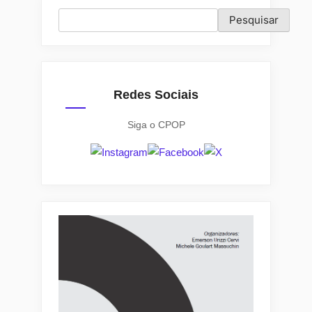
posts
eleitas
Pesquisar
Pesquisar
em
2020
na
cidade
de
Redes Sociais
Porto
Siga o CPOP
Alegre”