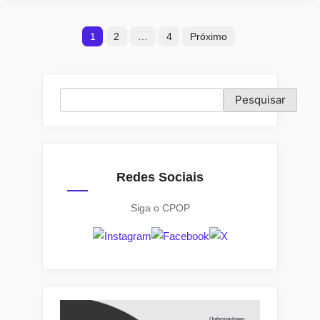
dos
Paginação
candidatos(as)
1
2
…
4
Próximo
à
de
Câmara
posts
dos
Pesquisar
Pesquisar
Deputados
pelo
PR
em
2018”
Redes Sociais
Siga o CPOP