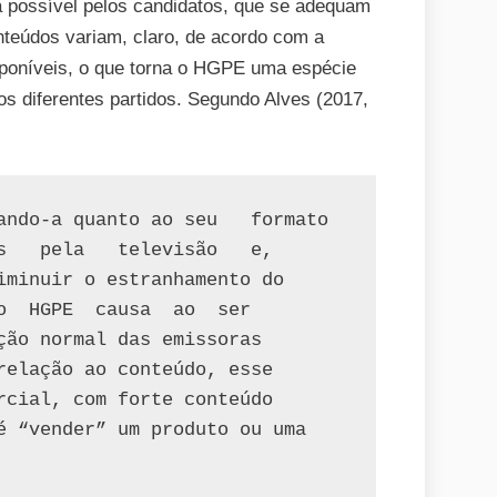
a possível pelos candidatos, que se adequam
nteúdos variam, claro, de acordo com a
sponíveis, o que torna o HGPE uma espécie
 diferentes partidos. Segundo Alves (2017,
ando-a quanto ao seu   formato 
s   pela   televisão   e, 
iminuir o estranhamento do 
o  HGPE  causa  ao  ser 
ção normal das emissoras 
relação ao conteúdo, esse 
rcial, com forte conteúdo 
é “vender” um produto ou uma 