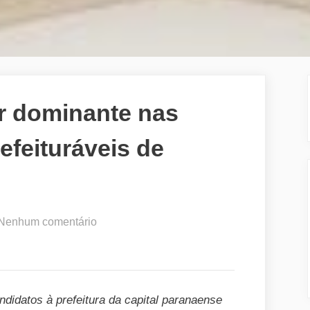
r dominante nas
feituráveis de
em
Nenhum comentário
HGPE
2020:
orador
dominante
ndidatos à prefeitura da capital paranaense