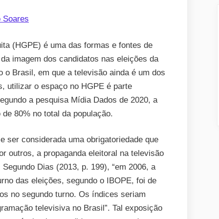
nas
campanhas
o Soares
dos
prefeituráveis
uita (HGPE) é uma das formas e fontes de
de
 da imagem dos candidatos nas eleições da
Curitiba
 o Brasil, em que a televisão ainda é um dos
, utilizar o espaço no HGPE é parte
Segundo a pesquisa Mídia Dados de 2020, a
 de 80% no total da população.
 e ser considerada uma obrigatoriedade que
r outros, a propaganda eleitoral na televisão
a. Segundo Dias (2013, p. 199), “em 2006, a
urno das eleições, segundo o IBOPE, foi de
os no segundo turno. Os índices seriam
ramação televisiva no Brasil”. Tal exposição