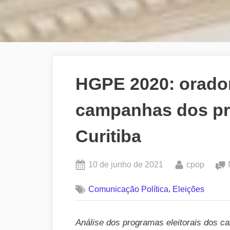
HGPE 2020: orado
campanhas dos pre
Curitiba
Posted
By
10 de junho de 2021
cpop
on
,
Comunicação Política
Eleições
Análise dos programas eleitorais dos ca