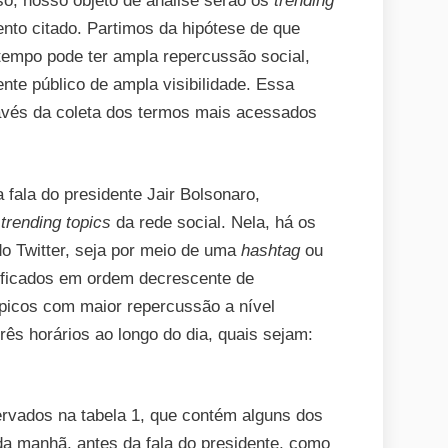
sso, nosso objeto de análise serão os
trending
ento citado. Partimos da hipótese de que
empo pode ter ampla repercussão social,
te público de ampla visibilidade. Essa
ravés da coleta dos termos mais acessados
 fala do presidente Jair Bolsonaro,
s
trending topics
da rede social. Nela, há os
o Twitter, seja por meio de uma
hashtag
ou
sificados em ordem decrescente de
picos com maior repercussão a nível
rês horários ao longo do dia, quais sejam:
rvados na tabela 1, que contém alguns dos
a manhã, antes da fala do presidente, como