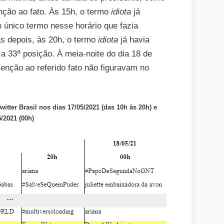
ção ao fato. Às 15h, o termo
idiota
já
o único termo nesse horário que fazia
as depois, às 20h, o termo
idiota
já havia
a
 a 33
posição. À meia-noite do dia 18 de
enção ao referido fato não figuravam no
itter Brasil nos dias 17/05/2021 (das 10h às 20h) e
5/2021 (00h)