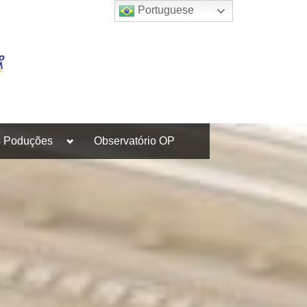
Portuguese
Toggle
s Poduções
Observatório OP
sub-
menu