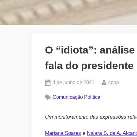
O “idiota”: anális
fala do presidente
Posted
By
4 de junho de 2021
cpop
on
Comunicação Política
Um monitoramento das expressões relaci
Mariana Soares
e
Naiara S. de A. Alcan