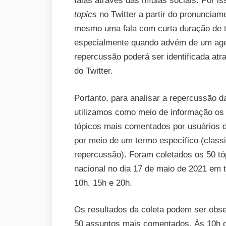
falas através das mídias sociais. Por i
topics
no Twitter a partir do pronunciam
mesmo uma fala com curta duração de t
especialmente quando advém de um agen
repercussão poderá ser identificada at
do Twitter.
Portanto, para analisar a repercussão da
utilizamos como meio de informação o
tópicos mais comentados por usuários d
por meio de um termo específico (clas
repercussão). Foram coletados os 50 tó
nacional no dia 17 de maio de 2021 em t
10h, 15h e 20h.
Os resultados da coleta podem ser obse
50 assuntos mais comentados. Às 10h d