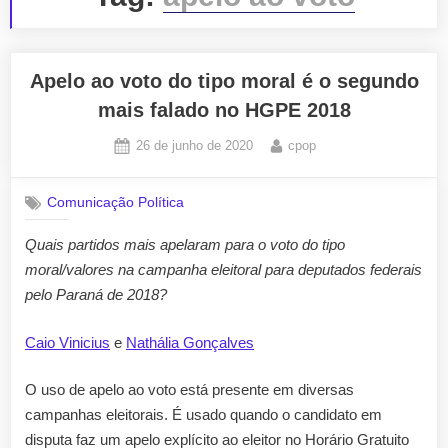
Apelo ao voto do tipo moral é o segundo
mais falado no HGPE 2018
Posted
By
26 de junho de 2020
cpop
on
Comunicação Política
Quais partidos mais apelaram para o voto do tipo
moral/valores na campanha eleitoral para deputados federais
pelo Paraná de 2018?
Caio Vinicius
e
Nathália Gonçalves
O uso de apelo ao voto está presente em diversas
campanhas eleitorais. É usado quando o candidato em
disputa faz um apelo explícito ao eleitor no Horário Gratuito