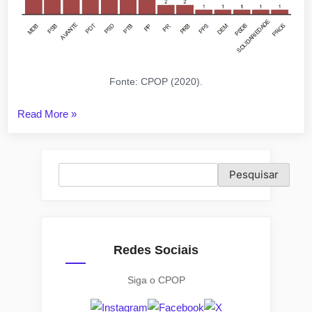
Fonte: CPOP (2020).
“Apelo
Read More
»
ao
voto
do
Pesquisar
Pesquisar
tipo
moral
é
o
Redes Sociais
segundo
mais
Siga o CPOP
falado
no