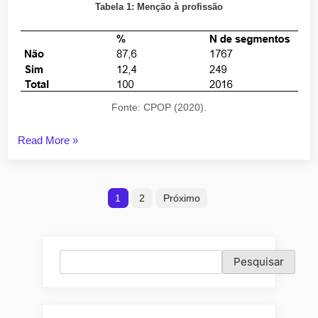
Tabela 1: Menção à profissão
Fonte: CPOP (2020).
“HGPE:
Read More
»
a
profissão
Paginação
como
1
2
Próximo
atrativo
de
para
posts
voto”
Pesquisar
Pesquisar