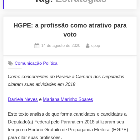
HGPE: a profissão como atrativo para
voto
Posted
By
14 de agosto de 2020
cpop
on
Comunicação Política
Como concorrentes do Paraná à Câmara dos Deputados
citaram suas atividades em 2018
Daniela Neves
e
Mariana Marinho Soares
Este texto analisa de que forma candidatos e candidatas a
Deputado(a) Federal pelo Paraná em 2018 utilizaram seu
tempo no Horário Gratuito de Propaganda Eleitoral (HGPE)
para citar suas profissões.