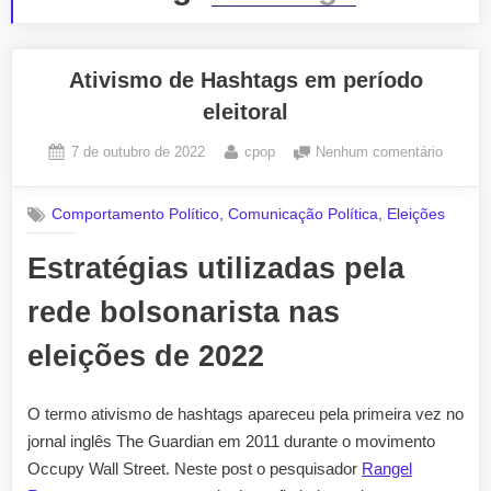
Ativismo de Hashtags em período
eleitoral
Posted
By
em
7 de outubro de 2022
cpop
Nenhum comentário
on
Ativism
de
,
,
Comportamento Político
Comunicação Política
Eleições
Hashta
em
Estratégias utilizadas pela
período
eleitora
rede bolsonarista nas
eleições de 2022
O termo ativismo de hashtags apareceu pela primeira vez no
jornal inglês The Guardian em 2011 durante o movimento
Occupy Wall Street. Neste post o pesquisador
Rangel