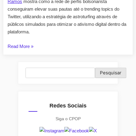
Ramos
mostra como a rede de perfis bolsonarista
conseguiram elevar suas pautas até o trending topics do
Twitter, utilizando a estratégia de astroturfing através de
públicos simulados para otimizar o ativismo digital dentro da
plataforma.
“Ativismo
Read More
»
de
Hashtags
em
Pesquisar
Pesquisar
período
eleitoral”
Redes Sociais
Siga o CPOP