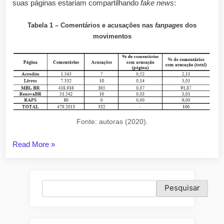
suas páginas estariam compartilhando
fake news
:
Tabela 1 – Comentários e acusações nas
fanpages
dos
movimentos
Fonte: autoras (2020).
“Fake
Read More
»
news
e
movimentos
Pesquisar
Pesquisar
sociais
no
Facebook”