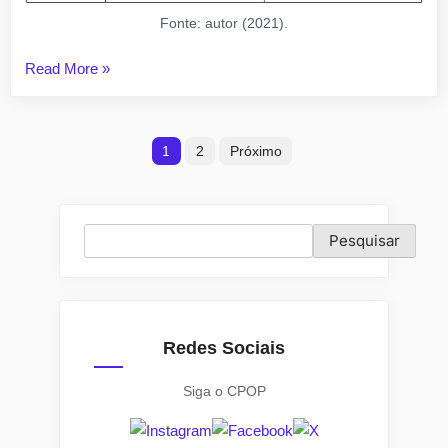
Fonte: autor (2021).
“Boatos
Read More
»
conspiratórios
nas
Paginação
eleições
1
2
Próximo
presidenciais
de
de
posts
2018:
Pesquisar
Pesquisar
o
mito
do
Complô”
Redes Sociais
Siga o CPOP