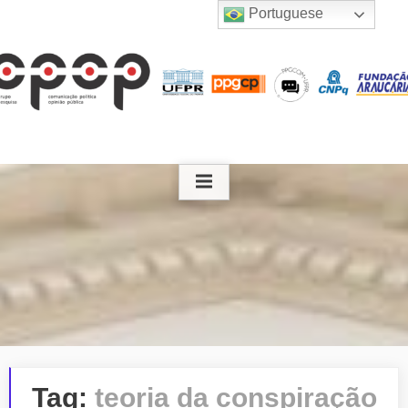
Skip
Portuguese
to
content
Tag:
teoria da conspiração