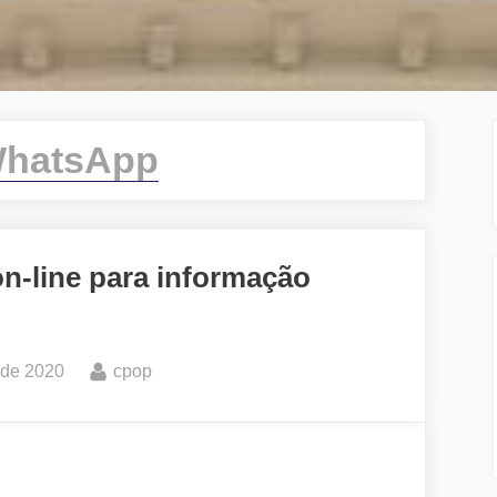
hatsApp
on-line para informação
By
 de 2020
cpop