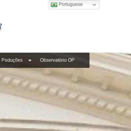
Portuguese
Toggle
s Poduções
Observatório OP
sub-
menu