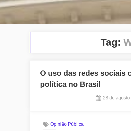
Tag:
W
O uso das redes sociais 
política no Brasil
Posted
28 de agosto
on
Opinião Pública