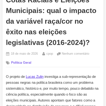
Municipais: qual o impacto
da variável raça/cor no
êxito nas eleições
legislativas (2016-2024)?
Posted
By
em
18 de maio de 2026
cpop
Nenhum comentário
on
Cotas
Política Geral
Raciais
e
Eleições
O projeto de
Lucas Zulin
investiga a sub-representação de
Municipais:
pessoas negras na política brasileira como um problema
qual
o
sistemático, histórico e, por muito tempo, pouco debatido na
impacto
ciência política, especialmente quando o foco são as
da
eleições municipais. Autores apontam que fatores como a
variável