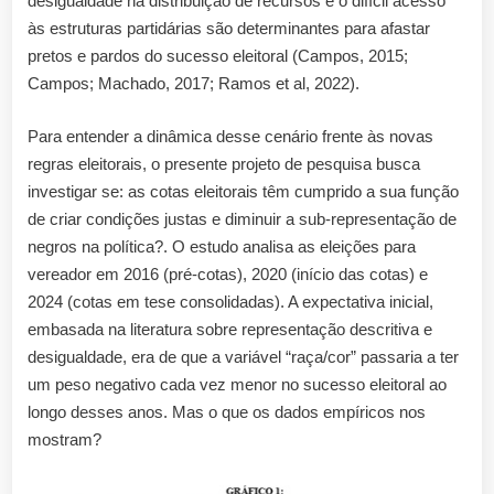
desigualdade na distribuição de recursos e o difícil acesso
raça/cor
às estruturas partidárias são determinantes para afastar
no
pretos e pardos do sucesso eleitoral (Campos, 2015;
êxito
nas
Campos; Machado, 2017; Ramos et al, 2022).
eleições
legislativas
Para entender a dinâmica desse cenário frente às novas
(2016-
regras eleitorais, o presente projeto de pesquisa busca
2024)?
investigar se: as cotas eleitorais têm cumprido a sua função
de criar condições justas e diminuir a sub-representação de
negros na política?. O estudo analisa as eleições para
vereador em 2016 (pré-cotas), 2020 (início das cotas) e
2024 (cotas em tese consolidadas). A expectativa inicial,
embasada na literatura sobre representação descritiva e
desigualdade, era de que a variável “raça/cor” passaria a ter
um peso negativo cada vez menor no sucesso eleitoral ao
longo desses anos. Mas o que os dados empíricos nos
mostram?