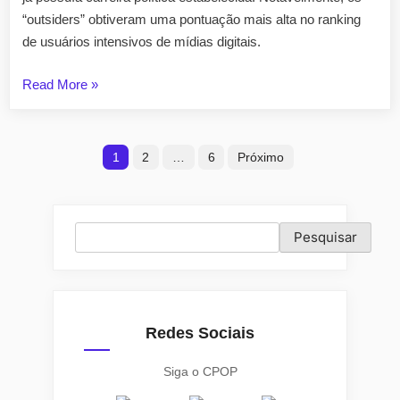
“outsiders” obtiveram uma pontuação mais alta no ranking
de usuários intensivos de mídias digitais.
“Outsiders
Read More
»
e
outliers
Paginação
da
1
2
…
6
Próximo
bancada
de
dos
posts
deputados
Pesquisar
Pesquisar
federais
paranaenses”
Redes Sociais
Siga o CPOP