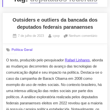
Outsiders e outliers da bancada dos
deputados federais paranaenses
Posted
By
em
7 de julho de 2023
cpop
Nenhum comentário
on
Outsider
e
Política Geral
outliers
da
O texto, produzido pelo pesquisador
Rafael Linhares
, aborda
bancada
as mudanças decorrentes do avanço das tecnologias de
dos
deputad
comunicação digital e seu impacto na política. Destaca-se o
federais
caso da campanha de Barack Obama em 2008 como
paranae
exemplo do uso de redes sociais. No contexto brasileiro, há
uma intensa utilização das redes sociais por parte dos
políticos. A análise exploratória realizada pelos deputados
federais paranaenses eleitos em 2022 revelou que a maioria
já possuía carreira política estabelecida. Notavelmente, os