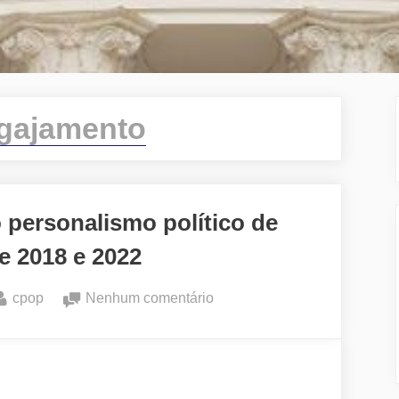
gajamento
o personalismo político de
e 2018 e 2022
By
em
cpop
Nenhum comentário
A
hostilidade
em
pauta: