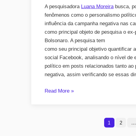
A pesquisadora
Luana Moreira
busca, po
fenômenos como o personalismo político
influência da campanha negativa nas ca
como principal objeto de pesquisa o ex-
Bolsonaro. A pesquisa tem
como seu principal objetivo quantificar
social Facebook, analisando o nível de
político em posts relacionados tanto ao
negativa, assim verificando se essas di
“A
Read More
»
hostilidade
em
pauta:
Paginação
1
2
…
o
de
personalismo