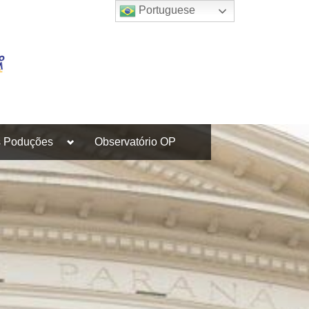
Portuguese
Toggle
s Poduções
Observatório OP
sub-
menu