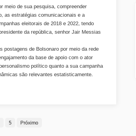
o
r meio de sua pesquisa, compreender
personalismo
, as estratégias comunicacionais e a
político
mpanhas eleitorais de 2018 e 2022, tendo
de
presidente da república, senhor Jair Messias
Bolsonaro
nas
 as postagens de Bolsonaro por meio da rede
eleições
 engajamento da base de apoio com o ator
de
 personalismo político quanto a sua campanha
2018
nâmicas são relevantes estatisticamente.
e
2022
5
Próximo