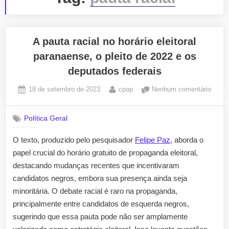
A pauta racial no horário eleitoral
paranaense, o pleito de 2022 e os
deputados federais
Posted
By
em
18 de setembro de 2023
cpop
Nenhum comentário
on
A
pauta
Política Geral
racial
no
O texto, produzido pelo pesquisador
Felipe Paz
, aborda o
horári
papel crucial do horário gratuito de propaganda eleitoral,
eleitor
paran
destacando mudanças recentes que incentivaram
o
candidatos negros, embora sua presença ainda seja
pleito
minoritária. O debate racial é raro na propaganda,
de
principalmente entre candidatos de esquerda negros,
2022
sugerindo que essa pauta pode não ser amplamente
e
os