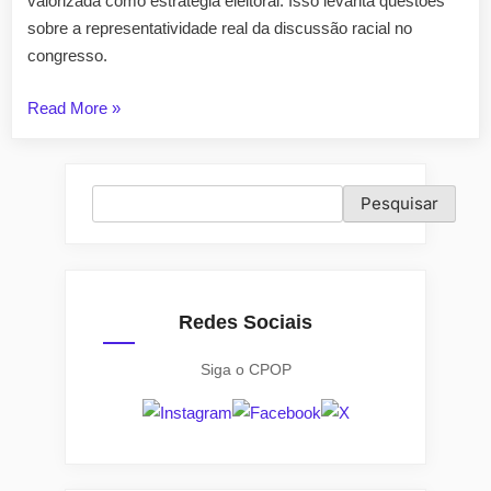
valorizada como estratégia eleitoral. Isso levanta questões
deput
sobre a representatividade real da discussão racial no
federa
congresso.
“A
Read More
»
pauta
racial
no
Pesquisar
Pesquisar
horário
eleitoral
paranaense,
o
Redes Sociais
pleito
de
Siga o CPOP
2022
e
os
deputados
federais”