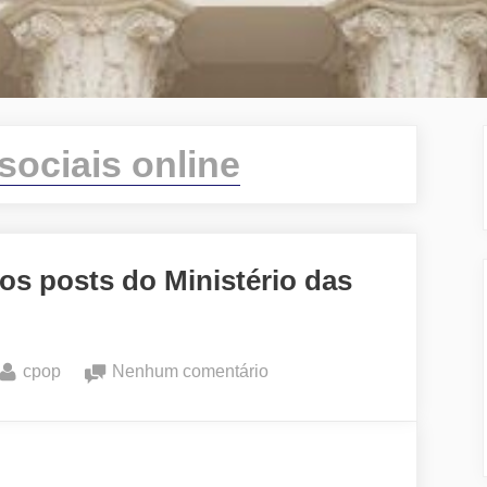
sociais online
 os posts do Ministério das
By
em
cpop
Nenhum comentário
A
variável
governo