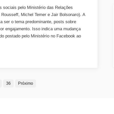
altera
os
s sociais pelo Ministério das Relações
posts
 Rousseff, Michel Temer e Jair Bolsonaro). A
do
ia ser o tema predominante, posts sobre
Ministério
or engajamento. Isso indica uma mudança
das
do postado pelo Ministério no Facebook ao
Relações
Exteriores?
36
Próximo