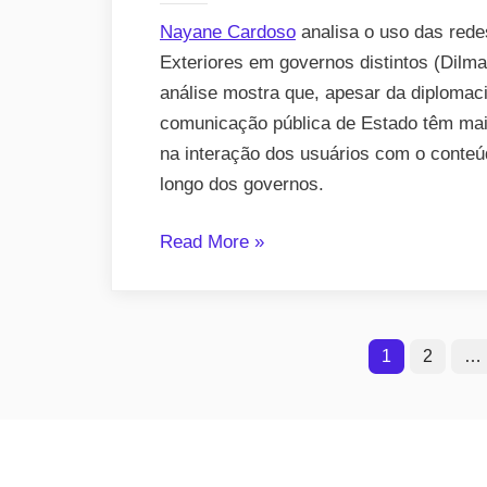
Nayane Cardoso
analisa o uso das rede
Exteriores em governos distintos (Dilma
análise mostra que, apesar da diplomac
comunicação pública de Estado têm mai
na interação dos usuários com o conteú
longo dos governos.
“A
Read More
»
variável
governo
altera
Paginação
1
2
…
os
de
posts
do
posts
Ministério
das