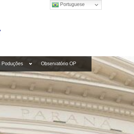
Portuguese
Toggle
s Poduções
Observatório OP
sub-
menu