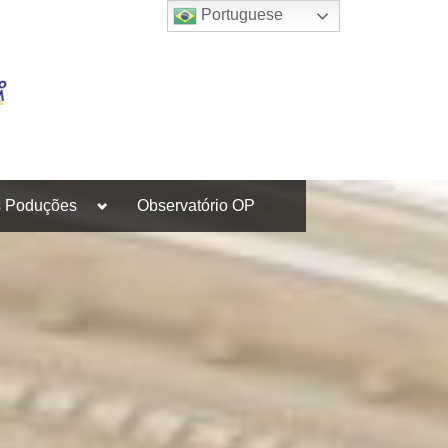
Portuguese
Toggle
s Poduções
Observatório OP
sub-
menu