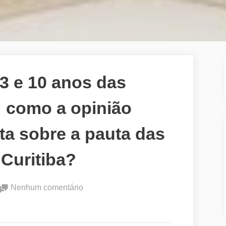
3 e 10 anos das
: como a opinião
ta sobre a pauta das
Curitiba?
em
Nenhum comentário
Manifestações
2013