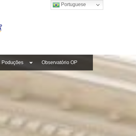
Portuguese
Toggle
s Poduções
Observatório OP
sub-
menu