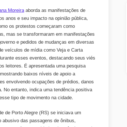
e
10
ana Moreira
aborda as manifestações de
anos
os anos e seu impacto na opinião pública,
das
 como os protestos começaram como
jornadas
ibus, mas se transformaram em manifestações
de
 governo e pedidos de mudanças em diversas
junho:
de veículos de mídia como Veja e Carta
como
 durante esses eventos, destacando seus viés
a
os leitores. É apresentada uma pesquisa
opinião
, mostrando baixos níveis de apoio a
pública
les envolvendo ocupações de prédios, danos
se
a. No entanto, indica uma tendência positiva
comporta
esse tipo de movimento na cidade.
sobre
a
de de Porto Alegre (RS) se iniciava um
pauta
ço abusivo das passagens de ônibus,
das