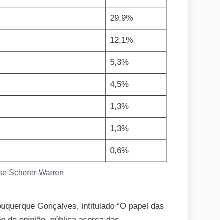
29,9%
12,1%
5,3%
4,5%
1,3%
1,3%
0,6%
lse Scherer-Warren
buquerque Gonçalves, intitulado “O papel das
ão de opinião pública acerca das