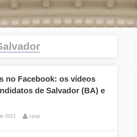
Salvador
es no Facebook: os vídeos
ndidatos de Salvador (BA) e
By
de 2021
cpop