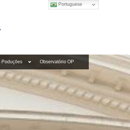
Portuguese
Toggle
s Poduções
Observatório OP
sub-
menu