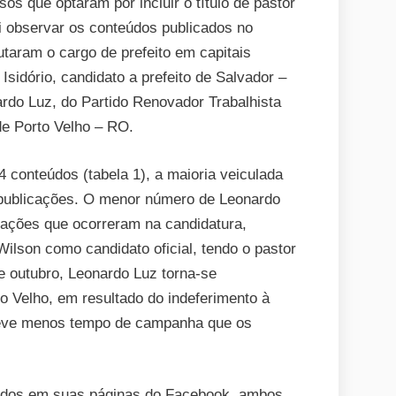
os que optaram por incluir o título de pastor
 observar os conteúdos publicados no
taram o cargo de prefeito em capitais
 Isidório, candidato a prefeito de Salvador –
ardo Luz, do Partido Renovador Trabalhista
 de Porto Velho – RO.
4 conteúdos (tabela 1), a maioria veiculada
0 publicações. O menor número de Leonardo
erações que ocorreram na candidatura,
ilson como candidato oficial, tendo o pastor
e outubro, Leonardo Luz torna-se
to Velho, em resultado do indeferimento à
 teve menos tempo de campanha que os
lados em suas páginas do Facebook, ambos