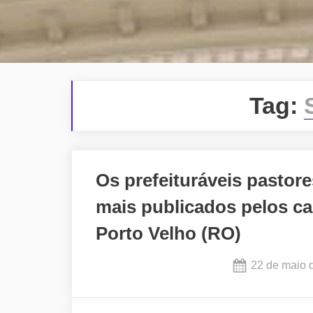
Tag:
Os prefeituráveis pastor
mais publicados pelos ca
Porto Velho (RO)
Posted
22 de maio 
on