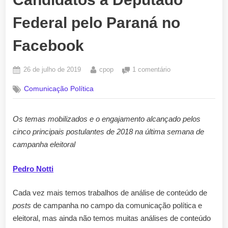
Federal pelo Paraná no
Facebook
Posted
By
em
26 de julho de 2019
cpop
1 comentário
on
Candidatos
Comunicação Política
a
Deputado
Federal
Os temas mobilizados e o engajamento alcançado pelos
pelo
cinco principais postulantes de 2018 na última semana de
Paraná
no
campanha eleitoral
Facebook
Pedro Notti
Cada vez mais temos trabalhos de análise de conteúdo de
posts
de campanha no campo da comunicação política e
eleitoral, mas ainda não temos muitas análises de conteúdo