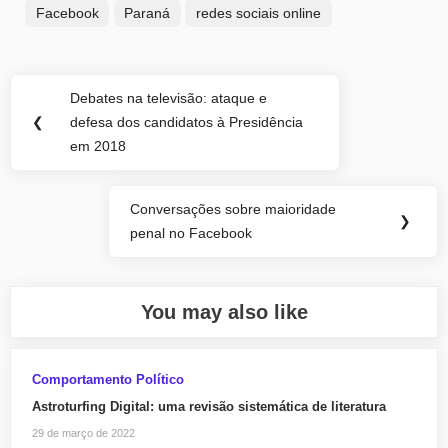
Facebook
Paraná
redes sociais online
Navegação
Debates na televisão: ataque e
Previous
de
❮
defesa dos candidatos à Presidência
Post:
em 2018
Post
Conversações sobre maioridade
Next
❯
penal no Facebook
Post:
You may also like
Comportamento Político
Astroturfing Digital: uma revisão sistemática de literatura
29 de março de 2022