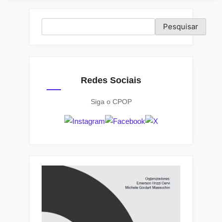
urna:
como
Pesquisar
Pesquisar
se
distribuíram
os
prefeituráveis
Redes Sociais
na
eleição
Siga o CPOP
de
2020”