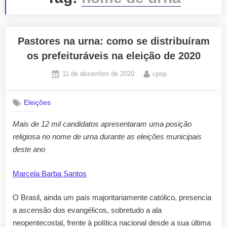
Pastores na urna: como se distribuíram
os prefeituráveis na eleição de 2020
Posted
By
11 de dezembro de 2020
cpop
on
Eleições
Mais de 12 mil candidatos apresentaram uma posição
religiosa no nome de urna durante as eleições municipais
deste ano
Marcela Barba Santos
O Brasil, ainda um país majoritariamente católico, presencia
a ascensão dos evangélicos, sobretudo a ala
neopentecostal, frente à política nacional desde a sua última