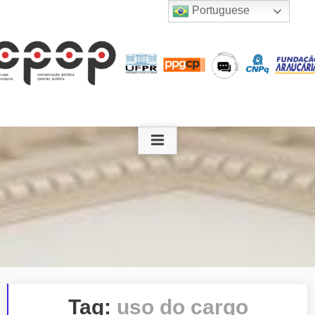
Skip
Portuguese
to
content
Tag:
uso do cargo