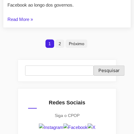
Facebook ao longo dos governos.
“A
Read More
»
variável
governo
Paginação
altera
1
2
Próximo
os
de
posts
posts
do
Pesquisar
Pesquisar
Ministério
das
Relações
Exteriores?”
Redes Sociais
Siga o CPOP