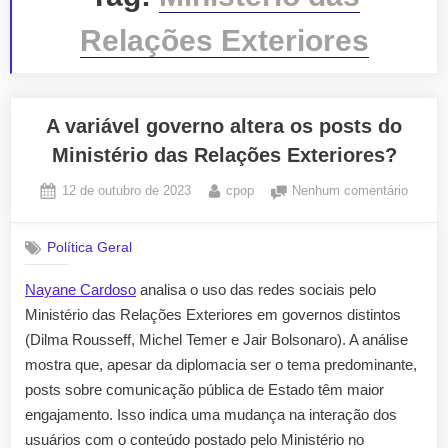
Relações Exteriores
A variável governo altera os posts do
Ministério das Relações Exteriores?
Posted
By
em
12 de outubro de 2023
cpop
Nenhum comentário
on
A
variáve
Política Geral
govern
altera
Nayane Cardoso
analisa o uso das redes sociais pelo
os
Ministério das Relações Exteriores em governos distintos
posts
do
(Dilma Rousseff, Michel Temer e Jair Bolsonaro). A análise
Ministé
mostra que, apesar da diplomacia ser o tema predominante,
das
posts sobre comunicação pública de Estado têm maior
Relaçõ
engajamento. Isso indica uma mudança na interação dos
Exteri
usuários com o conteúdo postado pelo Ministério no